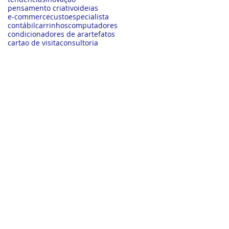
pensamento criativo
ideias
e-commerce
custo
especialista
contábil
carrinhos
computadores
condicionadores de ar
artefatos
cartao de visita
consultoria