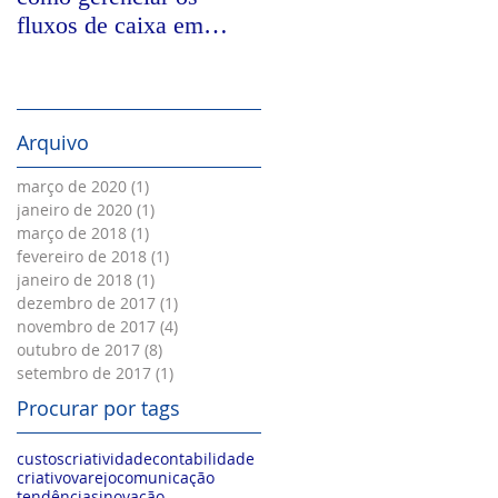
fluxos de caixa em
nos tempos digitais
empresas impactadas
pela COVID-19
Arquivo
março de 2020
(1)
1 post
janeiro de 2020
(1)
1 post
março de 2018
(1)
1 post
fevereiro de 2018
(1)
1 post
janeiro de 2018
(1)
1 post
dezembro de 2017
(1)
1 post
novembro de 2017
(4)
4 posts
outubro de 2017
(8)
8 posts
setembro de 2017
(1)
1 post
Procurar por tags
custos
criatividade
contabilidade
criativo
varejo
comunicação
tendências
inovação