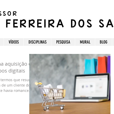
SSOR
C FERREIRA DOS S
VÍDEOS
DISCIPLINAS
PESQUISA
MURAL
BLOG
na aquisição de
os digitais
is termos que resume
 de um cliente do
 havia romance...