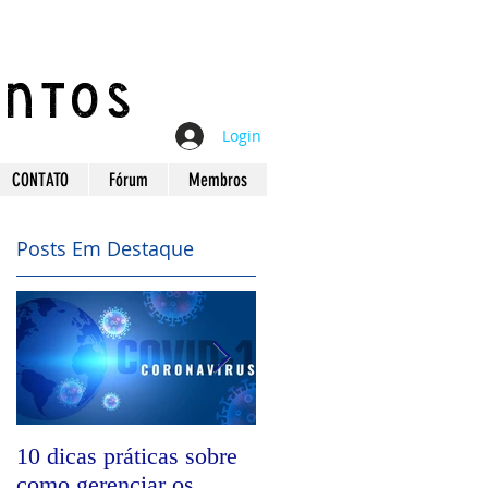
ANTOS
Login
CONTATO
Fórum
Membros
Posts Em Destaque
10 dicas práticas sobre
Utilidade e facilidade n
como gerenciar os
aquisição de produtos