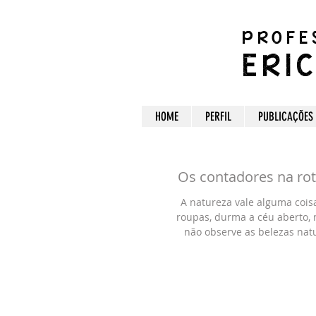
PROFE
ERI
HOME
PERFIL
PUBLICAÇÕES
Os contadores na rot
A natureza vale alguma cois
roupas, durma a céu aberto,
não observe as belezas natu