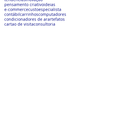
pensamento criativo
ideias
e-commerce
custo
especialista
contábil
carrinhos
computadores
condicionadores de ar
artefatos
cartao de visita
consultoria