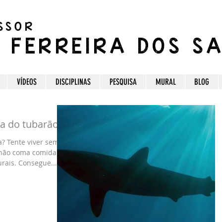
SSOR
C FERREIRA DOS S
VÍDEOS
DISCIPLINAS
PESQUISA
MURAL
BLOG
a do tubarão!
a? Tente viver sem
 não coma comida e
rais. Consegue...