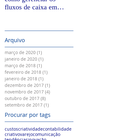
fluxos de caixa em
nos tempos digitais
empresas impactadas
pela COVID-19
Arquivo
março de 2020
(1)
1 post
janeiro de 2020
(1)
1 post
março de 2018
(1)
1 post
fevereiro de 2018
(1)
1 post
janeiro de 2018
(1)
1 post
dezembro de 2017
(1)
1 post
novembro de 2017
(4)
4 posts
outubro de 2017
(8)
8 posts
setembro de 2017
(1)
1 post
Procurar por tags
custos
criatividade
contabilidade
criativo
varejo
comunicação
tendências
inovação